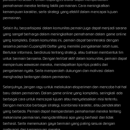
pemahaman mereka tentang taktik permainan. Cara meningkatkan
kemampuan karakter, serta strategi yang efektif dalam mencapai tujuan
permainan.
Selain itu, berpartisipasi dalam komunitas pemain juga dapat menjadi sarana
yang sangat berharga dalam meningkatkan pemahaman dalam game online
yang kompleks. Dalam komunitas ini, pemain dapat berinteraksi dengan
sesama pemain Cupang99 Daftar yang memiliki pengalaman lebih luas.
Bertukar informasi, berdiskusi tentang strategi, atau bahkan membentuk tim
untuk bermain bersama. Dengan terlibat aktif dalam komunitas, pemain dapat
memperluas wawasan mereka, mendapatkan tips-tips praktis dari
pengalaman nyata. Serta memperoleh dukungan dan motivasi dalam
menghadapi tantangan dalam permainan.
Selanjutnya, jangan ragu untuk melakukan eksperimen dan mencoba hal-hal
baru dalam permainan. Dalam game online yang kompleks, seringkali ada
berbagai cara untuk mencapai tujuan atau menyelesaikan misi tertentu.
Dengan mencoba berbagai strategi, kombinasi karakter, atau pendekatan
yang berbeda. Pemain dapat memperdalam pemahaman mereka tentang
mekanisme permainan, mengidentifikasi apa yang berhasil dan tidak
berhasil. Serta menemukan gaya bermain yang paling sesuai dengan
preferensi dan kemampuan mereka.