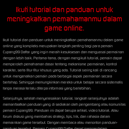
Ikuti tutorial dan panduan untuk
meningkatkan pemahamanmu dalam
game online.
Ikuti tutorial dan panduan untuk meningkatkan pemahamanmu dalam game
online yang kompleks merupakan langkah penting bagi para pemain
Cupang99 Daftar yang ingin meraih kesuksesan dan menguasai permainan
dengan lebih baik. Pertama-tama, dengan mengikuti tutorial, pemain dapat
memperoleh pemahaman dasar tentang mekanisme permainan, kontrol
karakter, serta fitur-fitur khusus yang ada. Tutorial sering kali di rancang
untuk mengenalkan pemain pada berbagai aspek permainan secara
bertahap. Sehingga memungkinkan mereka untuk belajar secara sistematis
tanpa merasa terlalu diterpa informasi yang berlebihan.
Selanjutnya, setelah menyelesaikan tutorial, langkah selanjutnya adalah
memanfaatkan panduan yang di sediakan oleh pengembang atau komunitas
pemain Cupang99. Panduan ini dapat berupa artikel, video tutorial. Atau
forum diskusi yang membahas strategi, tips, trik, dan rahasia dalam
memainkan game tersebut. Dengan membaca atau menonton panduan-
panduan tersebut. Pemain Cupang99 Daftar dapat memperdalam