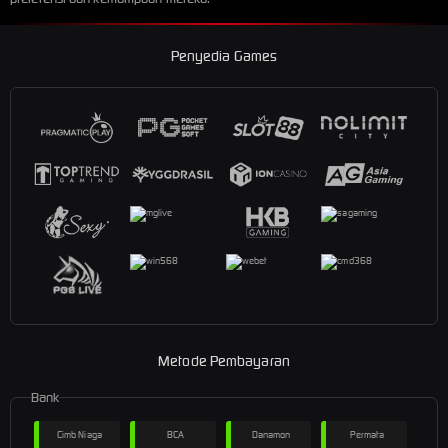
Penyedia Games
Metode Pembayaran
Bank
Cimb Niaga
BCA
Danamon
Permata