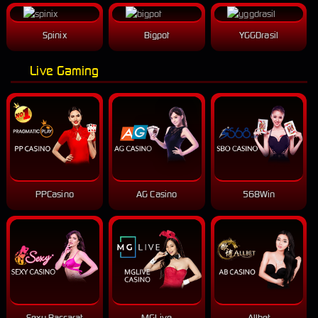
Spinix
Bigpot
YGGDrasil
Live Gaming
PPCasino
AG Casino
568Win
Sexy Baccarat
MGLive
Allbet