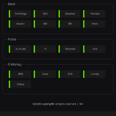
Bank
Cimb Niaga
BCA
Danamon
Permata
Mandiri
BNI
BRI
Panin
Pulsa
XL Axiata
Tri
Telkomsel
Axis
E-Money
QRIS
Dana
OVO
LinkAja
Gopay
©2026
cupang99
. All rights reserved | 18+