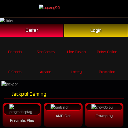
Link Alternatif
Daftar
Login
Beranda
Slot Games
Live Casino
Poker Online
E-Sports
Arcade
Lottery
Promotion
Jackpot Gaming
AMB Slot
Crowdplay
Pragmatic Play